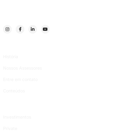
Institucional
História
Nossos Assessores
Entre em contato
Conteúdos
Serviços
Investimentos
Private