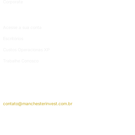
Corporate
Links úteis
Acesse a sua conta
Escritórios
Custos Operacionas XP
Trabalhe Conosco
Atendimento Manchester
Segunda a sexta-feira, das 9h às 19h.
contato@manchesterinvest.com.
br
Atendimento Grupo XP
Segunda a sexta-feira, das 9h às 18h.