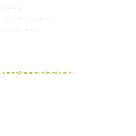
Escritórios
Custos Operacionas XP
Trabalhe Conosco
Atendimento Manchester
Segunda a sexta-feira, das 9h às 19h.
contato@manchesterinvest.com.
br
Atendimento Grupo XP
Segunda a sexta-feira, das 9h às 18h.
Av. das Américas, 3434 – Barra da Tijuca, Rio de Janeiro / RJ /
CEP: 22640-102
Ouvidoria Grupo XP