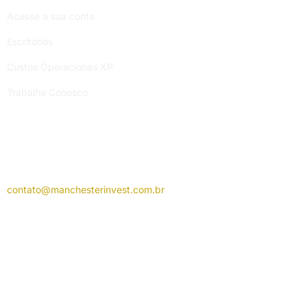
Acesse a sua conta
Escritórios
Custos Operacionas XP
Trabalhe Conosco
Atendimento Manchester
Segunda a sexta-feira, das 9h às 19h.
contato@manchesterinvest.com.
br
Atendimento Grupo XP
Segunda a sexta-feira, das 9h às 18h.
Av. das Américas, 3434 – Barra da Tijuca, Rio de Janeiro / RJ /
CEP: 22640-102