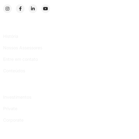
Institucional
História
Nossos Assessores
Entre em contato
Conteúdos
Serviços
Investimentos
Private
Corporate
Links úteis